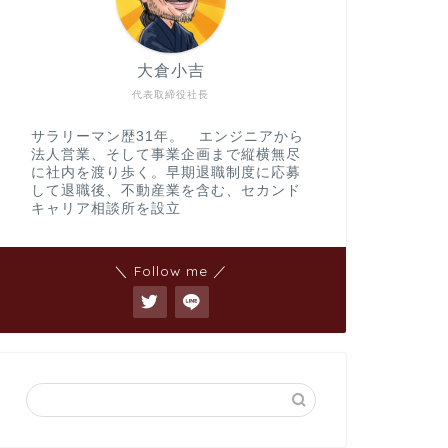
法人向けサー
定年退職が見えてきて
らないシニア層に対す
大倉小吉
も、口では評価される
年 …
代表取締役社長
サラリーマン歴31年。 エンジニアから
法人営業、そして事業企画まで縦横無尽
に社内を渡り歩く。早期退職制度に応募
して退職後、不動産業を含む、セカンド
Topic
早期退職募集
キャリア相談所を設立
今朝の日経新聞に早期
した。 私も早期退職
事を読んでみると、資生
＼ Follow me ／
Topic
最後の一人に
先日、World Peac