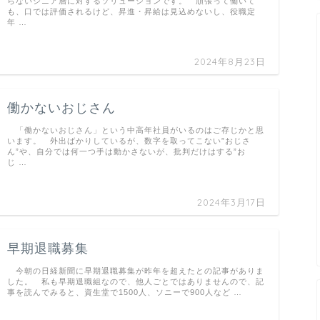
らないシニア層に対するソリューションです。 頑張って働いて
も、口では評価されるけど、昇進・昇給は見込めないし、役職定
年 …
2024年8月23日
働かないおじさん
「働かないおじさん」という中高年社員がいるのはご存じかと思
います。 外出ばかりしているが、数字を取ってこない”おじさ
ん”や、自分では何一つ手は動かさないが、批判だけはする”お
じ …
2024年3月17日
早期退職募集
今朝の日経新聞に早期退職募集が昨年を超えたとの記事がありま
した。 私も早期退職組なので、他人ごとではありませんので、記
事を読んでみると、資生堂で1500人、ソニーで900人など …