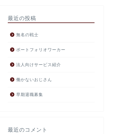
した。 シネコンの1
ユニークなイベントで
最近の投稿
無名の戦士
Topic
自分で進路を
ポートフォリオワーカー
2018年に神戸大学の
げる」という記事を目にしまし
u.ac.jp/research_at 
法人向けサービス紹介
働かないおじさん
早期退職募集
Topic
新年のご挨拶
今年は年初からいろい
しい年が少しでも良い
ことで、ご挨拶とさせ
最近のコメント