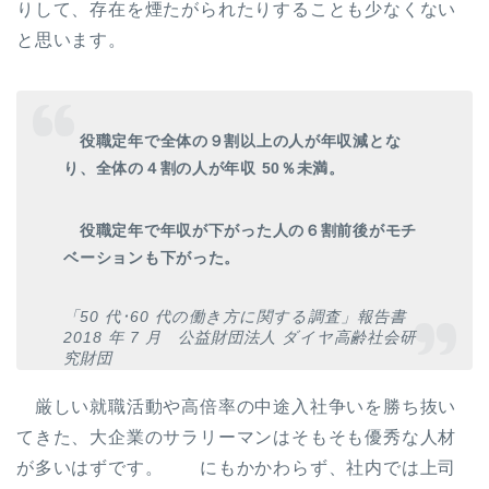
りして、存在を煙たがられたりすることも少なくない
と思います。
役職定年で全体の９割以上の人が年収減とな
り、
全体の４割の人が年収 50％未満。
役職定年で年収が下がった人の６割前後がモチ
ベーションも下がった。
「50 代･60 代の働き方に関する調査」報告書
2018 年 7 月 公益財団法人 ダイヤ高齢社会研
究財団
厳しい就職活動や高倍率の中途入社争いを勝ち抜い
てきた、大企業のサラリーマンはそもそも優秀な人材
が多いはずです。 にもかかわらず、社内では上司